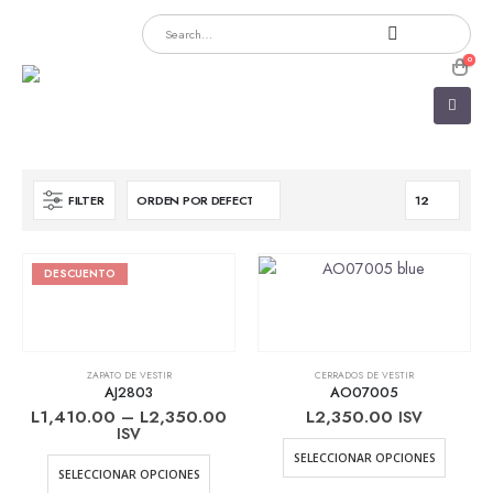
0
FILTER
DESCUENTO
ZAPATO DE VESTIR
CERRADOS DE VESTIR
AJ2803
AO07005
L
1,410.00
–
L
2,350.00
L
2,350.00
ISV
ISV
Este
SELECCIONAR OPCIONES
Este
product
SELECCIONAR OPCIONES
producto