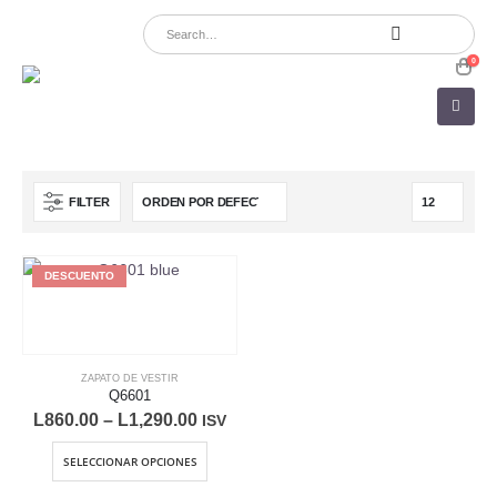
0
FILTER
DESCUENTO
ZAPATO DE VESTIR
Q6601
L
860.00
–
L
1,290.00
ISV
Este
SELECCIONAR OPCIONES
producto