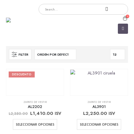
0
FILTER
DESCUENTO
ZAPATO DE VESTIR
ZAPATO DE VESTIR
AL2202
AL3901
Original
Current
L
1,410.00
L
2,250.00
ISV
ISV
L
2,350.00
price
price
was:
is:
Este
Este
SELECCIONAR OPCIONES
SELECCIONAR OPCIONES
L2,350.00.
L1,410.00.
producto
product