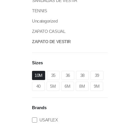
SANDALIAS DE VESTIR
TENNIS
Uncategorized
ZAPATO CASUAL
ZAPATO DE VESTIR
Sizes
10M
35
36
38
39
40
5M
6M
8M
9M
Brands
USAFLEX