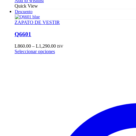
Add to wishlist
Quick View
Descuento
ZAPATO DE VESTIR
Q6601
L
860.00
–
L
1,290.00
ISV
Este
Seleccionar opciones
producto
tiene
múltiples
variantes.
Las
opciones
se
pueden
elegir
en
la
página
de
producto