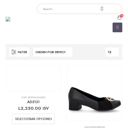
0
FILTER
FLAT DESTALONADO
AD3131
L
2,250.00
ISV
Este
SELECCIONAR OPCIONES
producto
UNCATEGORIZED