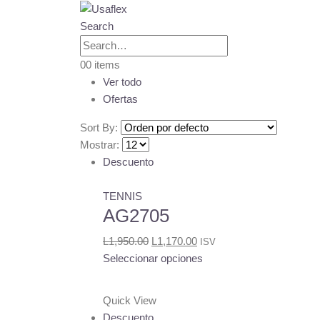
Search
0
0 items
Ver todo
Ofertas
Sort By:
Mostrar:
Descuento
TENNIS
AG2705
Original
Current
L
1,950.00
L
1,170.00
ISV
price
price
Este
Seleccionar opciones
was:
is:
producto
L1,950.00.
L1,170.00.
tiene
Quick View
múltiples
Descuento