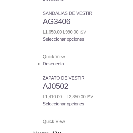
variantes.
Las
SANDALIAS DE VESTIR
opciones
AG3406
se
pueden
Original
Current
L
1,650.00
L
990.00
ISV
elegir
price
price
Este
Seleccionar opciones
en
was:
is:
producto
la
L1,650.00.
L990.00.
tiene
Quick View
página
múltiples
Descuento
de
variantes.
producto
Las
ZAPATO DE VESTIR
opciones
AJ0502
se
pueden
L
1,410.00
–
L
2,350.00
ISV
elegir
Este
Seleccionar opciones
en
producto
la
tiene
Quick View
página
múltiples
de
variantes.