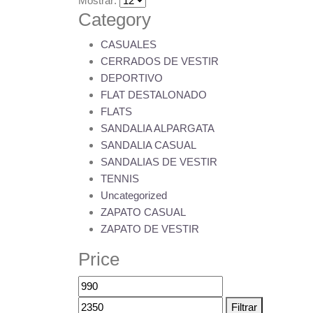
Mostrar:
producto
Las
Category
opciones
CASUALES
se
CERRADOS DE VESTIR
pueden
DEPORTIVO
elegir
FLAT DESTALONADO
en
FLATS
la
SANDALIA ALPARGATA
página
SANDALIA CASUAL
de
SANDALIAS DE VESTIR
producto
TENNIS
Uncategorized
ZAPATO CASUAL
ZAPATO DE VESTIR
Price
Precio
Precio
mínimo
máximo
Filtrar